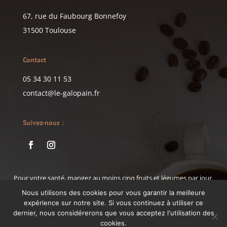
67, rue du Faubourg Bonnefoy
31500 Toulouse
Contact
05 34 30 11 53
contact@le-galopain.fr
Suivez-nous :
Pour votre santé, mangez au moins cinq fruits et légumes par jour.
www.mangerbouger.fr
Nous utilisons des cookies pour vous garantir la meilleure
expérience sur notre site. Si vous continuez à utiliser ce
dernier, nous considérerons que vous acceptez l'utilisation des
cookies.
Le GaloPain © 2026 |
Mentions Légales
| Tous droits